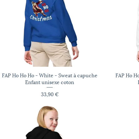
FAP Ho Ho Ho - White - Sweat à capuche
Aperçu rapide
FAP Ho Ho
Enfant unisexe coton
Prix
33,90 €