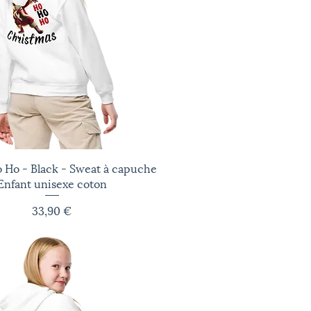
 Ho - Black - Sweat à capuche
Aperçu rapide
Enfant unisexe coton
Prix
33,90 €