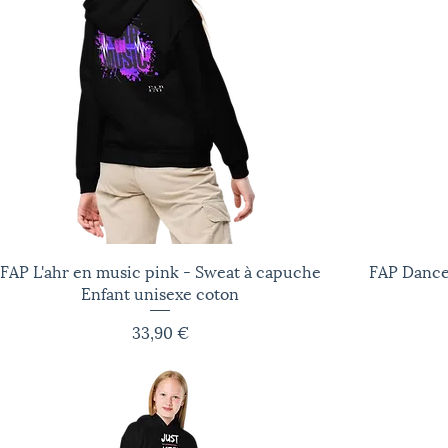
FAP L'ahr en music pink - Sweat à capuche
Aperçu rapide
FAP Dance 
Enfant unisexe coton
Prix
33,90 €