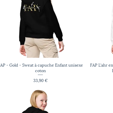
AP - Gold - Sweat à capuche Enfant unisexe
Aperçu rapide
FAP L'ahr e
coton
Prix
33,90 €