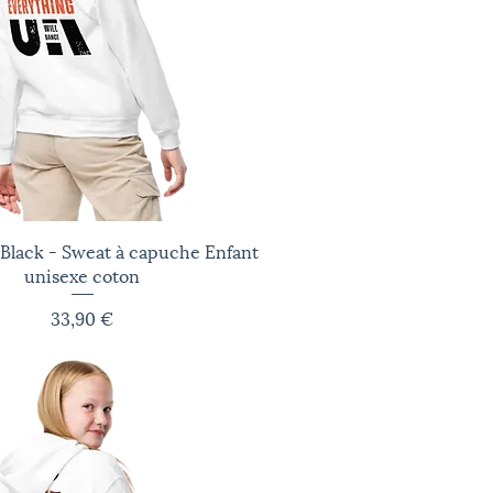
 Black - Sweat à capuche Enfant
Aperçu rapide
unisexe coton
Prix
33,90 €