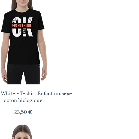
 White - T-shirt Enfant unisexe
Aperçu rapide
coton biologique
Prix
23,50 €