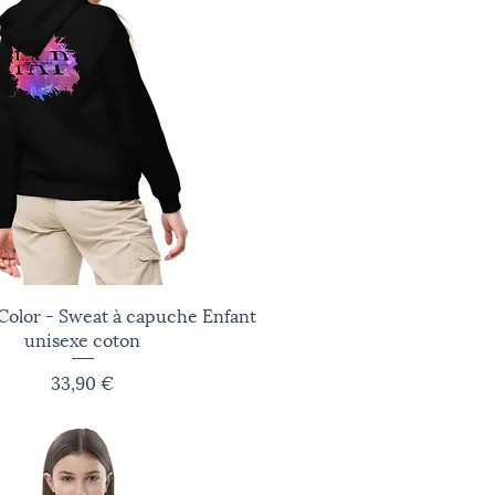
olor - Sweat à capuche Enfant
Aperçu rapide
unisexe coton
Prix
33,90 €