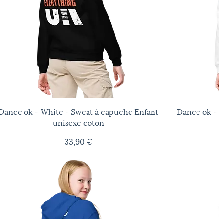
Dance ok - White - Sweat à capuche Enfant
Aperçu rapide
Dance ok -
unisexe coton
Prix
33,90 €