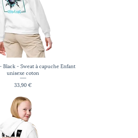
 Black - Sweat à capuche Enfant
Aperçu rapide
unisexe coton
Prix
33,90 €