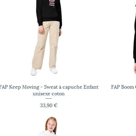
FAP Keep Moving - Sweat à capuche Enfant
Aperçu rapide
FAP Boom C
unisexe coton
Prix
33,90 €