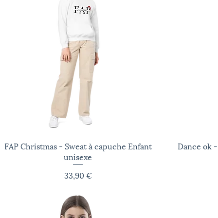
FAP Christmas - Sweat à capuche Enfant
Aperçu rapide
Dance ok -
unisexe
Prix
33,90 €