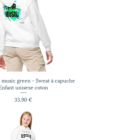
n music green - Sweat à capuche
Aperçu rapide
Enfant unisexe coton
Prix
33,90 €