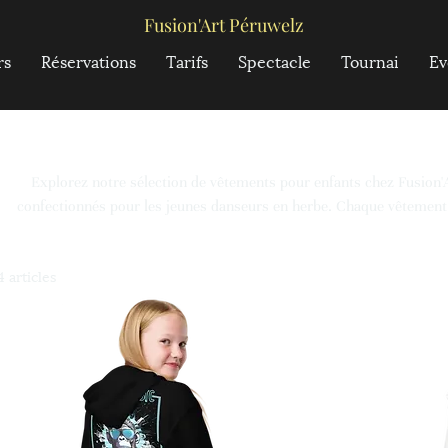
Fusion'Art Péruwelz
rs
Réservations
Tarifs
Spectacle
Tournai
Ev
Explorez notre sélection de vêtements pour enfants chez Fusion'
confectionnés pour les jeunes danseurs en herbe. Chaque vêtement 
sacrifier le style, idéal pour les échauffements avant le cours ou pou
niques et le logo distinctif du Fusion'Art Péruwelz captent l'esprit de
4 articles
l'expression de soi et soutiennent l'aventure de chaque enfant dans