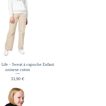
Life - Sweat à capuche Enfant
Aperçu rapide
unisexe coton
Prix
33,90 €