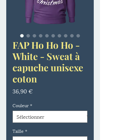
FAP Ho Ho Ho -
White - Sweat à
capuche unisexe
coton
Prix
36,90 €
Couleur
*
Taille
*