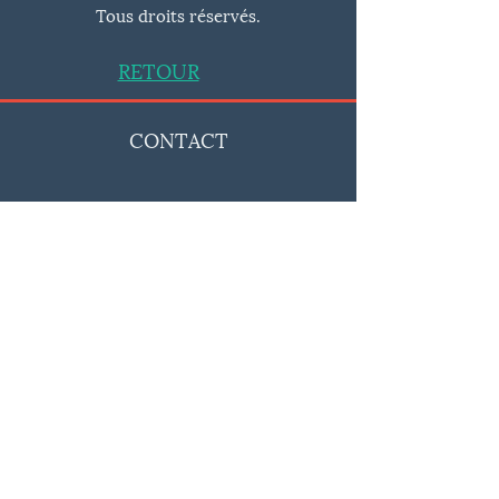
Tous droits réservés.
M
71
53.3
RETOUR
L
73.7
58.4
CONTACT
XL
76.2
63.5
2XL
78.7
67.3
Rue De Gourgues 9
7608 - Péruwelz (Wiers)
3XL
81.3
71
Les tailles des produits peuvent
+32 480 20 48 60
varier jusqu'à 5 cm
SMS NON TRAITÉS
Astuce : mesurez un de vos produits
info@fusionartperuwelz.be
à la maison et comparez avec les
dimensions que vous voyez dans ce
guide.
NOS ACTIVITÉS