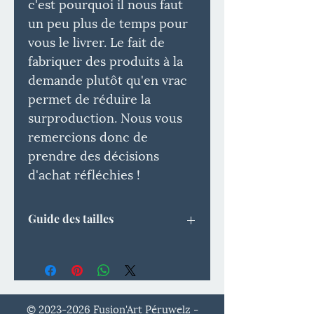
c'est pourquoi il nous faut
un peu plus de temps pour
vous le livrer. Le fait de
fabriquer des produits à la
demande plutôt qu'en vrac
permet de réduire la
surproduction. Nous vous
remercions donc de
prendre des décisions
d'achat réfléchies !
Guide des tailles
ÉTIQUETTE
LONGUEUR
LARGEUR
DE TAILLE
(CM)
(CM)
©
2023-2026
Fusion'Art Péruwelz -
S
68.6
50.8