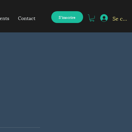
Se conn
ents
Contact
S'inscrire