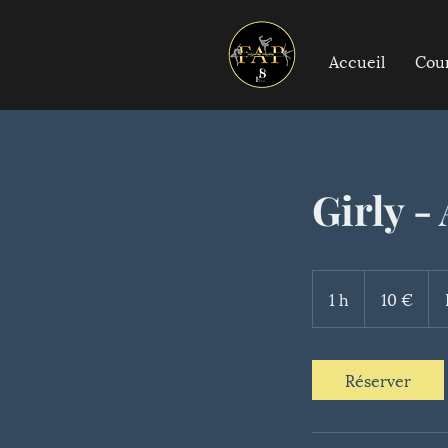
Accueil
Cou
Girly -
10
euros
1 h
1
10 €
Réserver