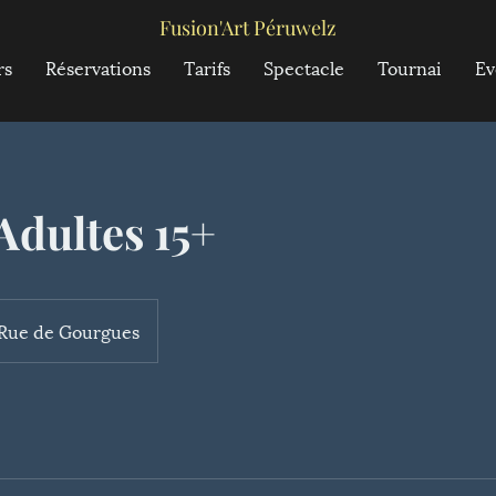
Fusion'Art Péruwelz
rs
Réservations
Tarifs
Spectacle
Tournai
Ev
 Adultes 15+
Rue de Gourgues