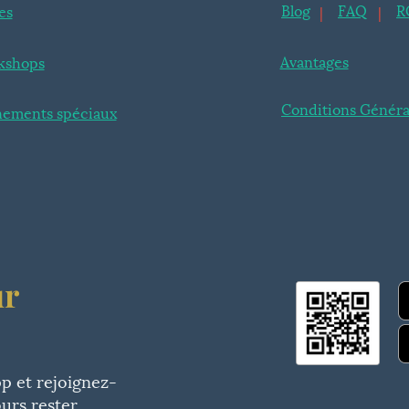
Blog
FAQ
R
es
|
|
Avantages
kshops
Conditions Généra
ements spéciaux
ur
pp et rejoignez-
urs rester