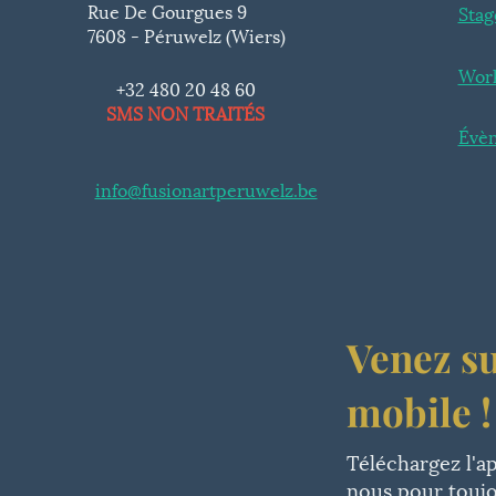
Rue De Gourgues 9
Stag
7608 - Péruwelz (Wiers)
Wor
+32 480 20 48 60
SMS NON TRAITÉS
Évèn
info@fusionartperuwelz.be
Venez s
mobile !
Téléchargez l'a
nous pour toujo