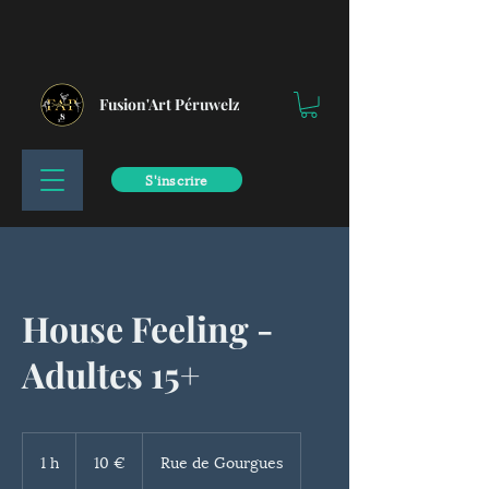
Fusion'Art Péruwelz
S'inscrire
House Feeling -
Adultes 15+
10
euros
1 h
1
10 €
Rue de Gourgues