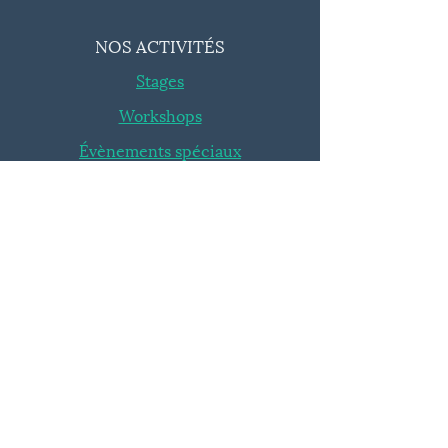
NOS ACTIVITÉS
Stages
Workshops
Évènements spéciaux
INFOS
Blog
FAQ
ROI
|
|
Avantages
Conditions Générales
SUIVEZ-NOUS