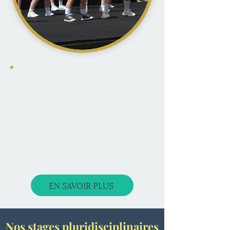
Vivez l’expérience du
grand
spectacle annuel
de Fusion’Art
Péruwelz : un
événement
artistique unique
mêlant
passion,
créativité et émotion
sur scène.
Chaque élève devient acteur d’un
moment magique…
immanquable
pour toute la famille
!
EN SAVOIR PLUS
Nos stages pluridisciplinaires