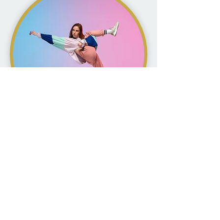
©
2023-2026
Fusion'Art Péruwelz -
Tous droits réservés.
RETOUR
CONTACT