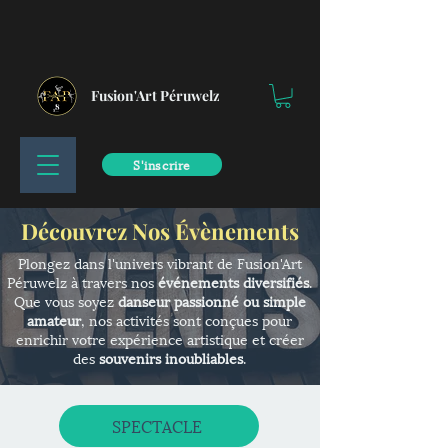
Fusion'Art Péruwelz
S'inscrire
Découvrez Nos Évènements
Plongez dans l'univers vibrant de Fusion'Art
Péruwelz à travers nos
événements diversifiés
.
Que vous soyez
danseur passionné ou simple
amateur
, nos activités sont conçues pour
enrichir votre expérience artistique et créer
des
souvenirs inoubliables
.
SPECTACLE