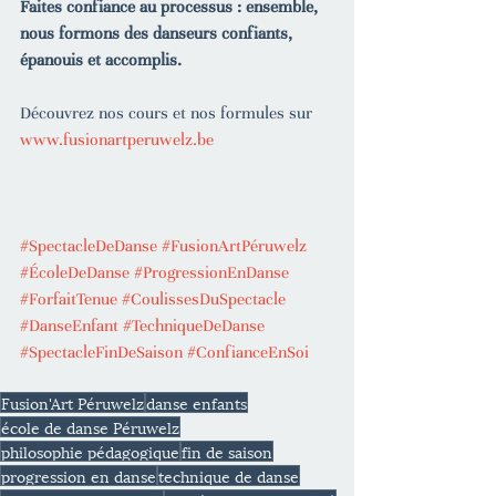
Faites confiance au processus : ensemble, 
nous formons des danseurs confiants, 
épanouis et accomplis.
Découvrez nos cours et nos formules sur 
www.fusionartperuwelz.be
#SpectacleDeDanse
#FusionArtPéruwelz
#ÉcoleDeDanse
#ProgressionEnDanse
#ForfaitTenue
#CoulissesDuSpectacle
#DanseEnfant
#TechniqueDeDanse
#SpectacleFinDeSaison
#ConfianceEnSoi
Fusion'Art Péruwelz
danse enfants
école de danse Péruwelz
philosophie pédagogique
fin de saison
progression en danse
technique de danse