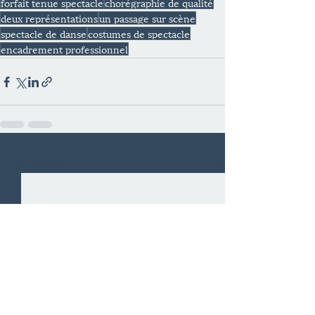
forfait tenue spectacle
chorégraphie de qualité
deux représentations
un passage sur scène
spectacle de danse
costumes de spectacle
encadrement professionnel
Voir tout
Posts récents