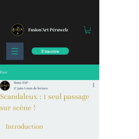
Fusion'Art Péruwelz
S'inscrire
Post
Team FAP
17 juin
3 min de lecture
Scandaleux : 1 seul passage
sur scène !
Introduction 