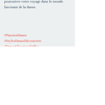
poursuivre votre voyage dans le monde 
fascinant de la danse.
#PassionDanse
#StylesDanseDécouverte
#DanseClassiqueEtPlus
#DiversitéDansLaDanse
#EcoleDeDanseFusionArt
#DansePourTous
#DanseEtCulture
#ExplorerLaDanse
#DanseContemporaineEtHipHop
#FusionArtPéruwelzCours
Fusion'Art Péruwelz
Écoles de danse
Techniques de danse
Danse professionnelle
Formation en danse
Styles de danse