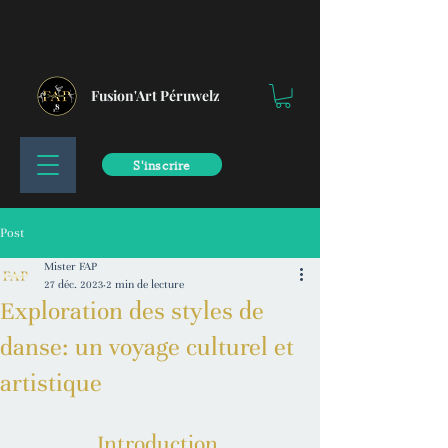
Fusion'Art Péruwelz
S'inscrire
Post
Mister FAP
27 déc. 2023
2 min de lecture
Exploration des styles de
danse: un voyage culturel et
artistique
Introduction 