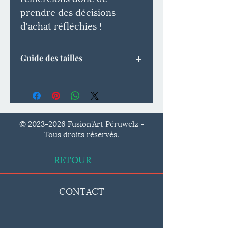
prendre des décisions
d'achat réfléchies !
Guide des tailles
Étiquette
Longueur
Largeur
Longueur
de taille
des
manches
©
2023-2026
Fusion'Art Péruwelz -
Tous droits réservés.
S
69
49.5
22.5
RETOUR
M
73
53.5
24
L
75
56.5
24.5
CONTACT
XL
77
59.5
25
2XL
79
63.5
25.5