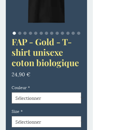
FAP - Gold - T-
shirt unisexe
coton biologique
Prix
24,90 €
Couleur
*
Size
*