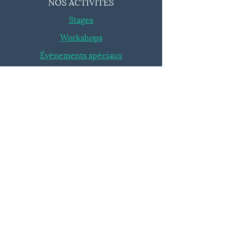
NOS ACTIVITÉS
Stages
Workshops
Évènements spéciaux
INFOS
Blog
FAQ
ROI
|
|
Avantages
Conditions Générales
SUIVEZ-NOUS
Fusion'Art Tournai