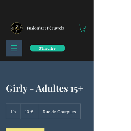
Fusion'Art Péruwelz
S'inscrire
Girly - Adultes 15+
10
euros
1 h
1
10 €
Rue de Gourgues